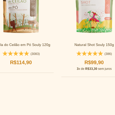
la do Ceilão em Pó Souly 120g
Natural Shot Souly 150g
(3083)
(386)
R$114,90
R$99,90
3
x de
R$33,30
sem juros