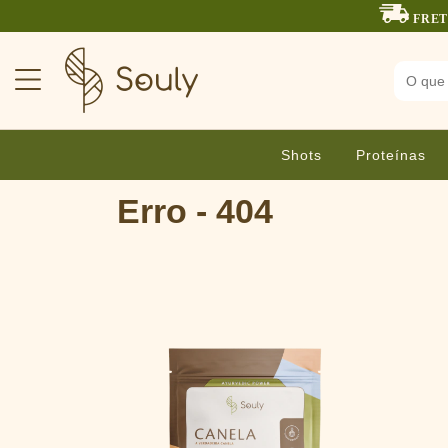
FRET
Shots
Proteínas
Erro - 404