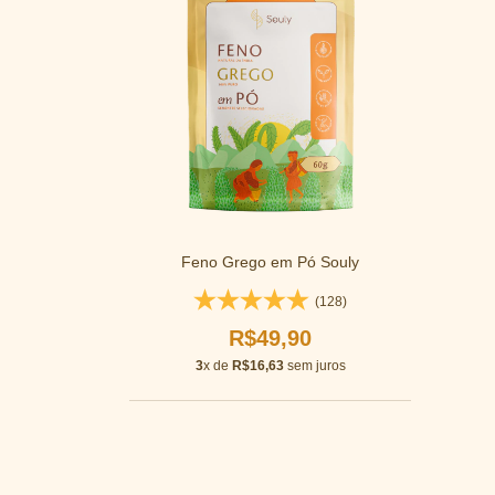
Feno Grego em Pó Souly
(128)
R$49,90
3
x de
R$16,63
sem juros