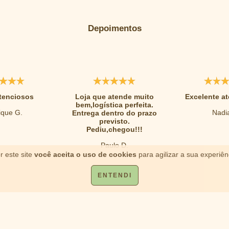
Depoimentos
tenciosos
Loja que atende muito
Excelente a
bem,logística perfeita.
que G.
Nadia
Entrega dentro do prazo
previsto.
Pediu,chegou!!!
Paulo D.
r este site
você aceita o uso de cookies
para agilizar a sua experiê
ENTENDI