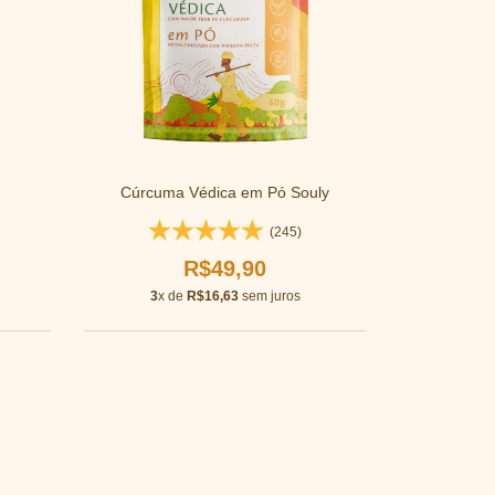
Cúrcuma Védica em Pó Souly
(245)
R$49,90
3
x de
R$16,63
sem juros