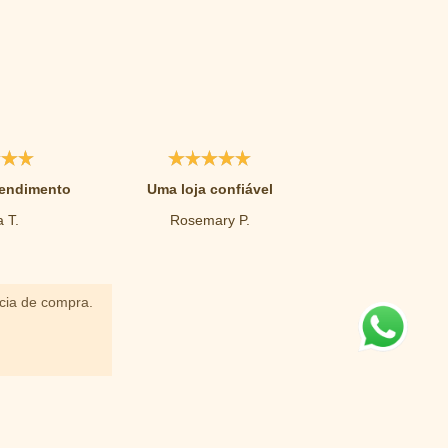
tendimento
Uma loja confiável
Excelen
 T.
Rosemary P.
Glaucia 
ncia de compra.