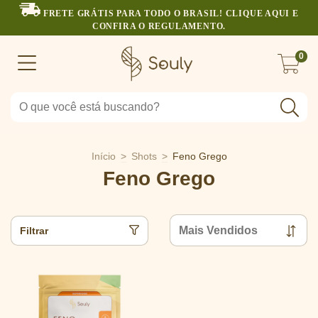
FRETE GRÁTIS PARA TODO O BRASIL! CLIQUE AQUI E
CONFIRA O REGULAMENTO.
0
Início
>
Shots
>
Feno Grego
Feno Grego
Filtrar