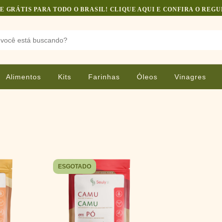
E GRÁTIS PARA TODO O BRASIL! CLIQUE AQUI E CONFIRA O REG
Alimentos
Kits
Farinhas
Óleos
Vinagres
ESGOTADO