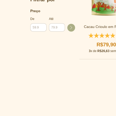
Preço
De
Até
Cacau Crioulo em 
R$79,9
3
x de
R$26,63
sem 