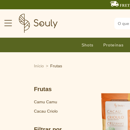
FRET
Shots
Proteínas
Início
>
Frutas
Frutas
Camu Camu
Cacau Criolo
Filtrar por