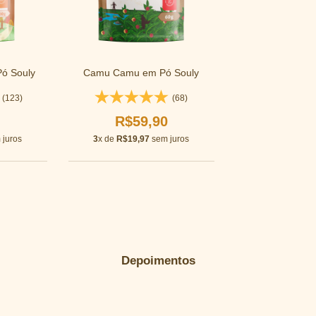
Pó Souly
Camu Camu em Pó Souly
(123)
(68)
0
R$59,90
juros
3
x de
R$19,97
sem juros
Depoimentos