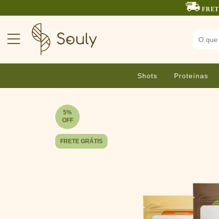
FRET
Shots
Proteínas
5
%
OFF
FRETE GRÁTIS