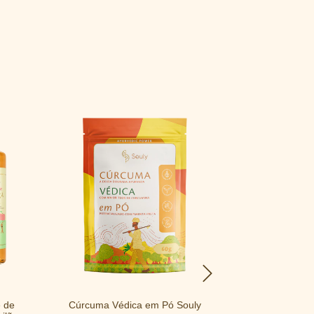
e de
Cúrcuma Védica em Pó Souly
Psyllium 