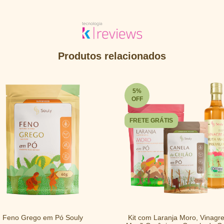
Produtos relacionados
5
%
OFF
FRETE GRÁTIS
Feno Grego em Pó Souly
Kit com Laranja Moro, Vinagr