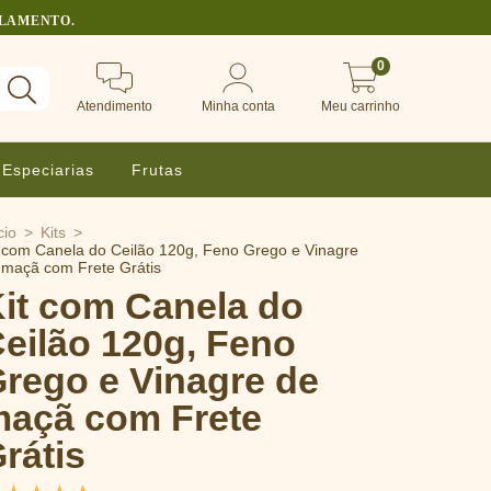
ULAMENTO.
0
Atendimento
Minha conta
Meu carrinho
Especiarias
Frutas
cio
>
Kits
>
t com Canela do Ceilão 120g, Feno Grego e Vinagre
 maçã com Frete Grátis
it com Canela do
eilão 120g, Feno
rego e Vinagre de
açã com Frete
rátis