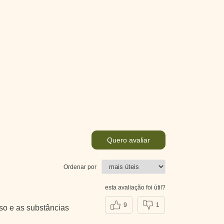
Quero avaliar
Ordenar por
esta avaliação foi útil?
9
1
so e as substâncias