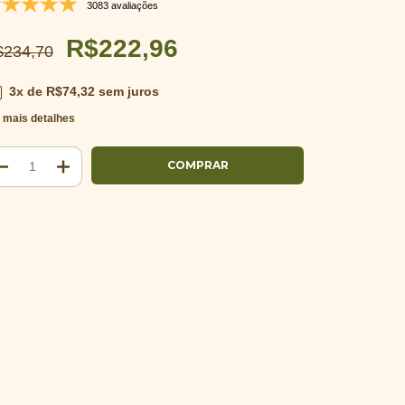
3083 avaliações
R$222,96
$234,70
3
x de
R$74,32
sem juros
 mais detalhes