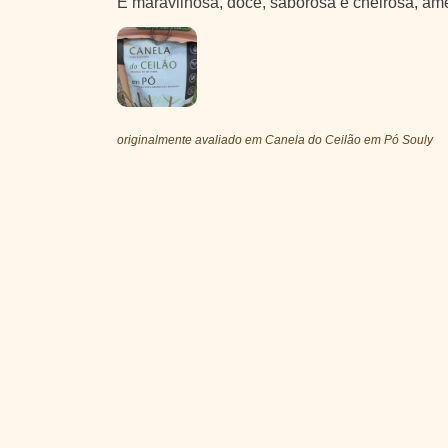
É maravilhosa, doce, saborosa e cheirosa, ame
originalmente avaliado em Canela do Ceilão em Pó Souly