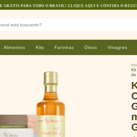
E GRÁTIS PARA TODO O BRASIL! CLIQUE AQUI E CONFIRA O REG
Alimentos
Kits
Farinhas
Óleos
Vinagres
Iní
Ki
de
K
C
G
m
G