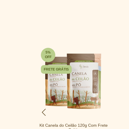
5
%
OFF
FRETE GRÁTIS
Souly 180g
Kit Canela do Ceilão 120g Com Frete