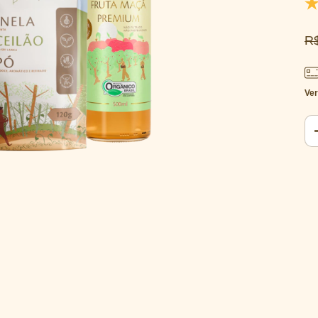
R
Ver