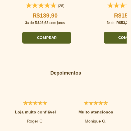
(28)
R$139,90
R$159
3
x de
R$46,63
sem juros
3
x de
R$53,30
Depoimentos
Loja muito confiável
Muito atenciosos
Roger C.
Monique G.