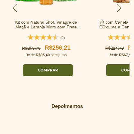
Kit com Natural Shot, Vinagre de
Kit com Canela do
Maçã e Laranja Moro com Frete
Cúrcuma e Gengib
Grátis
Gráti
(9)
R$256,21
R
R$269,70
R$214,70
3
x de
R$85,40
sem juros
3
x de
R$67,99
Depoimentos