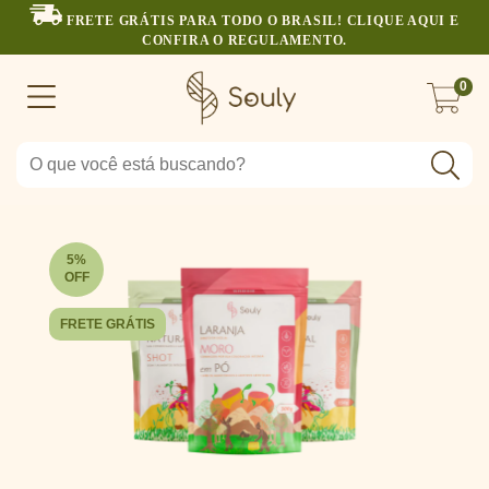
FRETE GRÁTIS PARA TODO O BRASIL! CLIQUE AQUI E
CONFIRA O REGULAMENTO.
0
5
%
OFF
FRETE GRÁTIS