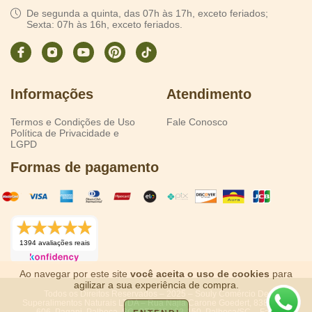
De segunda a quinta, das 07h às 17h, exceto feriados;
Sexta: 07h às 16h, exceto feriados.
Informações
Atendimento
Termos e Condições de Uso
Fale Conosco
Política de Privacidade e
LGPD
Formas de pagamento
1394 avaliações reais
Ao navegar por este site
você aceita o uso de cookies
para
agilizar a sua experiência de compra.
Todos os Direitos Reservados – 2025 – Souly Comércio De
Superalimentos Naturais LTDA – Rua Najla Carone Goedert, 838, Sala
606, Pagani, Palhoça, SC, CEP 88.132-150, Palhoça/SC – Fale